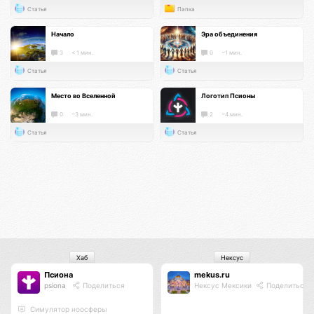
Статья
Папка
Начало
Эра объединения
3
< 1 мин.
0
~1 мин.
Статья
Статья
Место во Вселенной
Логотип Псионы
0
~3 мин.
2
~4 мин.
Статья
Статья
Хаб
Нексус
Псиона
mekus.ru
psiona
Поделиться
Нексус Мексики
Поделиться
Cимулятор ноосферы