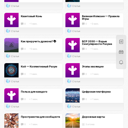
Статья
Статья
Квантовый Конь
Великая Иллюзия — Правила
Игры
0
~1 мин.
0
~3 мин.
Статья
Статья
Как приручить дракона? 🐉
ВСР 2030 — Взрыв
Сингулярности Разума
0
~5 мин.
0
~1 мин.
Статья
Статья
Кой — Коллективный Разум
Этапы эволюции
0
~1 мин.
0
< 1 мин.
Статья
Статья
Польза для каждого
Цифровая платформа
0
< 1 мин.
0
< 1 мин.
Статья
Статья
Пространства для сообществ
Дорожные карты
0
< 1 мин.
3 атома