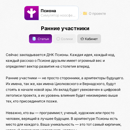
Псиона
О проекте
Cимулятор ноосферы
Ранние участники
Статья
Солики
Кабинет
Сейчас закладывается ДНК Псионы. Каждая идея, каждый код,
каждый рассказ о Псионе друзьям имеет огромный вес и
определяет вектор развития на столетия вперед.
Ранние участники — не просто сторонники, а архитекторы будущего.
Их имена, так же, как имена Циолковского и Вернадского, будут
стоять в начале новой эры. Их вклад будет увековечен в цифровой
летописи проекта, а их уровень влияния будет неизмеримо выше
тех, кто присоединится позже.
Неважно, кто вы — программист, ученый, художник или просто
человек, верящий в лучшее будущее. В архитектуре Псионы есть
место для каждого. Ваша уникальность — это тот самый кирпичик,