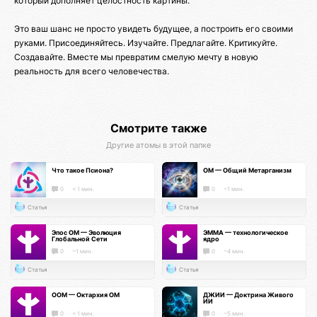
который дополняет целостность картины.
Это ваш шанс не просто увидеть будущее, а построить его своими
руками. Присоединяйтесь. Изучайте. Предлагайте. Критикуйте.
Создавайте. Вместе мы превратим смелую мечту в новую
реальность для всего человечества.
Смотрите также
Другие атомы в этой папке
Что такое Псиона?
ОМ — Общий Метарганизм
0
< 1 мин.
0
~1 мин.
Статья
Статья
Эпос ОМ — Эволюция
ЭММА — технологическое
Глобальной Сети
ядро
0
~1 мин.
0
~4 мин.
Статья
Статья
ООМ — Октархия ОМ
ДЖИИ — Доктрина Живого
ИИ
0
< 1 мин.
0
~5 мин.