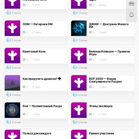
0
~1 мин.
0
~4 мин.
Статья
Статья
ООМ — Октархия ОМ
ДЖИИ — Доктрина Живого
ИИ
0
< 1 мин.
0
~5 мин.
Статья
Статья
Квантовый Конь
Великая Иллюзия — Правила
Игры
0
~1 мин.
0
~3 мин.
Статья
Статья
Как приручить дракона? 🐉
ВСР 2030 — Взрыв
Сингулярности Разума
0
~5 мин.
0
~1 мин.
Статья
Статья
Кой — Коллективный Разум
Этапы эволюции
0
~1 мин.
0
< 1 мин.
Статья
Статья
Польза для каждого
Ранние участники