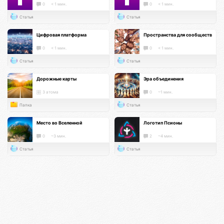
0
< 1 мин.
0
< 1 мин.
Статья
Статья
Цифровая платформа
Пространства для сообществ
0
< 1 мин.
0
< 1 мин.
Статья
Статья
Дорожные карты
Эра объединения
3 атома
0
~1 мин.
Папка
Статья
Место во Вселенной
Логотип Псионы
0
~3 мин.
2
~4 мин.
Статья
Статья