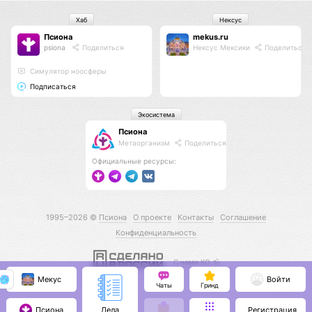
Хаб
Нексус
Псиона
mekus.ru
psiona
Поделиться
Нексус Мексики
Поделиться
Cимулятор ноосферы
Подписаться
Экосистема
Псиона
Метаорганизм
Поделиться
Официальные ресурсы:
1995–2026 ©
Псиона
О проекте
Контакты
Соглашение
Конфиденциальность
С нами КО 🕉️
Мекус
Войти
Чаты
Гринд
Псиона
Регистрация
Дела