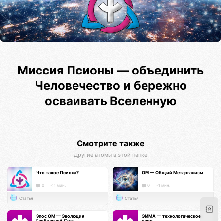
Миссия Псионы — объединить
Человечество и бережно
осваивать Вселенную
Смотрите также
Другие атомы в этой папке
Что такое Псиона?
ОМ — Общий Метарганизм
0
< 1 мин.
0
~1 мин.
Статья
Статья
Эпос ОМ — Эволюция
ЭММА — технологическое
Глобальной Сети
ядро