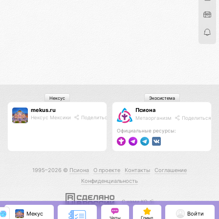
Нексус
Экосистема
mekus.ru
Псиона
Нексус Мексики
Поделиться
Метаорганизм
Поделиться
Официальные ресурсы:
1995–2026 ©
Псиона
О проекте
Контакты
Соглашение
Конфиденциальность
С нами КО 🕉️
Мекус
Войти
Чаты
Гринд