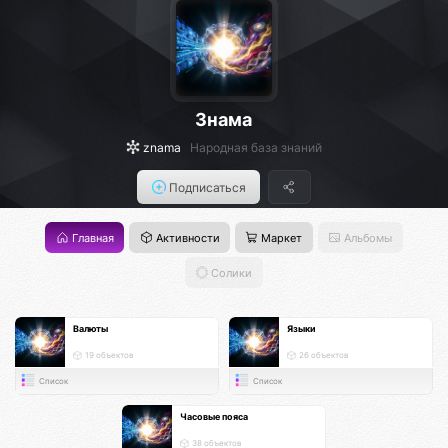
Знама
znama
Народная база знаний
Подписаться
Главная
Активности
Маркет
Альбомы
Солики
Валюты
Языки
19 объектов
26 объектов
Список
Список
Часовые пояса
38 объектов