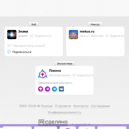
Хаб
Нексус
Знама
mekus.ru
znama
Поделиться
Нексус Мексики
Поделиться
Народная база знаний
Подписаться
Экосистема
Псиона
Метаорганизм
Поделиться
Официальные ресурсы:
1995–2026 ©
Псиона
О проекте
Контакты
Соглашение
Конфиденциальность
С нами КО 🕉️