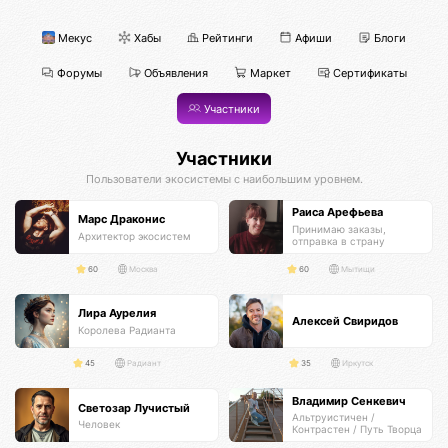
Мекус
Хабы
Рейтинги
Афиши
Блоги
Форумы
Объявления
Маркет
Сертификаты
Участники
Участники
Пользователи экосистемы с наибольшим уровнем.
Раиса Арефьева
Марс Драконис
Принимаю заказы,
Архитектор экосистем
отправка в страну
получателя
60
Москва
60
Мытищи
Лира Аурелия
Алексей Свиридов
Королева Радианта
45
Радиант
35
Иркутск
Владимир Сенкевич
Светозар Лучистый
Альтруистичен /
Человек
Контрастен / Путь Творца
Самурая