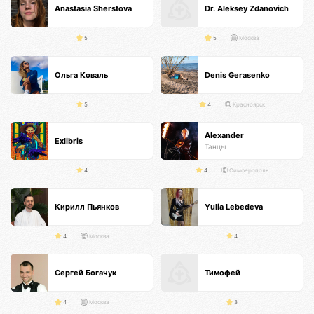
Anastasia Sherstova
Dr. Aleksey Zdanovich
5
5
Москва
Ольга Коваль
Denis Gerasenko
5
4
Красноярск
Alexander
Exlibris
Танцы
4
4
Симферополь
Кирилл Пьянков
Yulia Lebedeva
4
Москва
4
Сергей Богачук
Тимофей
4
Москва
3