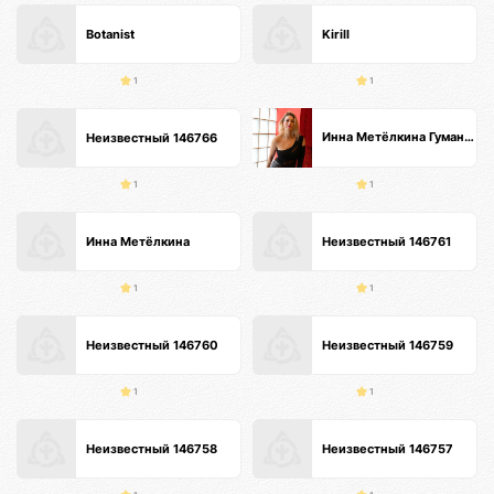
Botanist
Kirill
1
1
Инна Метёлкина Гуманистический Психолог Интегративный метод🕊️специалист по психосоматике
Неизвестный 146766
1
1
Инна Метёлкина
Неизвестный 146761
1
1
Неизвестный 146760
Неизвестный 146759
1
1
Неизвестный 146758
Неизвестный 146757