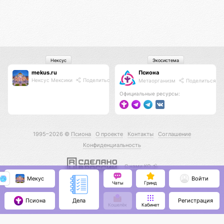
Нексус
Экосистема
mekus.ru
Псиона
Нексус Мексики
Поделиться
Метаорганизм
Поделиться
Официальные ресурсы:
1995–2026 ©
Псиона
О проекте
Контакты
Соглашение
Конфиденциальность
С нами КО 🕉️
Мекус
Войти
Чаты
Гринд
Псиона
Регистрация
Дела
Кошелёк
Кабинет