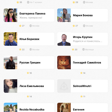
35
На 7 холмах
29
Москва
Екатерина Панина
Мария Бокова
Жизнь прекрасна!
27
Москва
27
Москва
Игорь Крупин
Илья Борисюк
Родился и понеслось...
22
Москва
20
Мытищи
Руслан Гришин
Геннадий Самойлов
16
14
Лиза Емельянова
SolnceWnutri
14
11
Rezida Nezabudka
Евгения