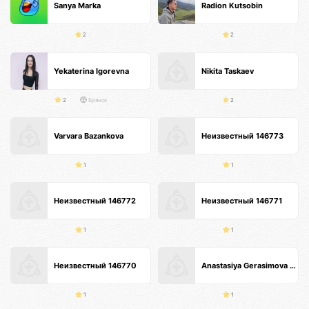
Sanya Marka
Radion Kutsobin
2
2
Yekaterina Igorevna
Nikita Taskaev
2
Брянск
2
Varvara Bazankova
Неизвестный 146773
1
1
Неизвестный 146772
Неизвестный 146771
1
1
Неизвестный 146770
Anastasiya Gerasimova Анти-кризисные продажи
1
1