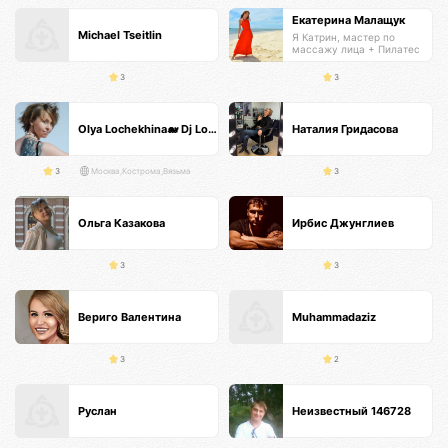
Екатерина Малащук
Michael Tseitlin
Я Катрин, мастер по
массажу лица + Пилатес
тренер
3
3
Olya Lochekhina🐋 Dj Loya
Наталия Гридасова
3
Москва,Кострома,Вязьма
3
Ольга Казакова
Ирбис Джунглиев
3
3
Вериго Валентина
Muhammadaziz
3
2
Руслан
Неизвестный 146728