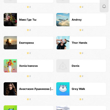
2
2
Макс Где Ты
Andrey
2
2
Екатерина
Thor Hands
2
2
Xenia Ivanova
Denis
2
2
Анастасия Лушникова | Основатель TS
Grey Walk
2
2