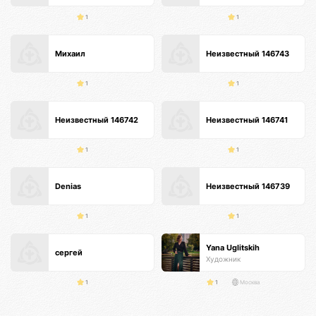
1
1
Михаил
Неизвестный 146743
1
1
Неизвестный 146742
Неизвестный 146741
1
1
Denias
Неизвестный 146739
1
1
Yana Uglitskih
сергей
Художник
1
1
Москва