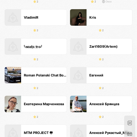
2
2
Омск
VladimiR
Kris
2
2
Zart1609(Artem)
𓆩𐌽ᥲɗ𝔧ᥲ 𝔣ᥱ᧐𓆪
2
2
Roman Polanski Chat Bot GPT GXII
Евгений
2
2
Екатерина Марченкова
Алексей Брянцев
2
2
MTM PROJECT 🐸
Алексей Рукастый_МАССАЖИСТ