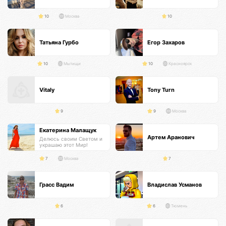
10
Москва
10
Татьяна Гурбо
Егор Захаров
10
Мытищи
10
Красноярск
Vitaly
Tony Turn
9
9
Москва
Екатерина Малащук
Артем Аранович
Делюсь своим Светом и
украшаю этот Мир!
7
Москва
7
Грасс Вадим
Владислав Усманов
6
6
Тюмень