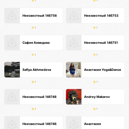
1
1
Неизвестный 146756
Неизвестный 146753
1
1
Сафия Ахмедова
Неизвестный 146751
1
1
Safiya Akhmedova
Анастасия Yoga&Dance
1
1
Неизвестный 146748
Andrey Makarov
1
1
Неизвестный 146746
Анастасия