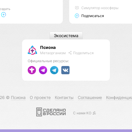
Cимулятор ноосферы
оздать
Подписаться
Экосистема
Псиона
Метаорганизм
Поделиться
Официальные ресурсы:
026 ©
Псиона
О проекте
Контакты
Соглашение
Конфиденци
С нами КО 🕉️