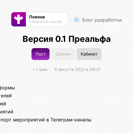
Псиона
Блог разработки
Cимулятор ноосферы
Версия 0.1 Преальфа
Пост
Солики
Кабинет
< 1 мин.
4 августа 2022 в 09:27
тформы
телей
лей
иятий
спорт мероприятий в Телеграм-каналы
и