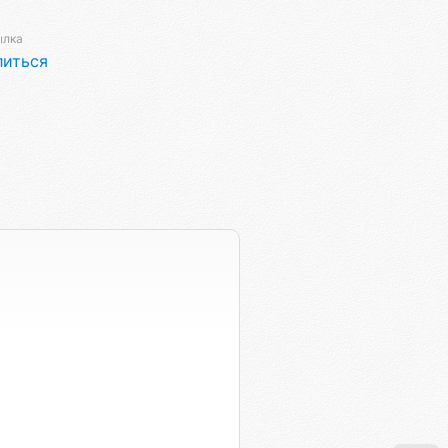
ылка
литься