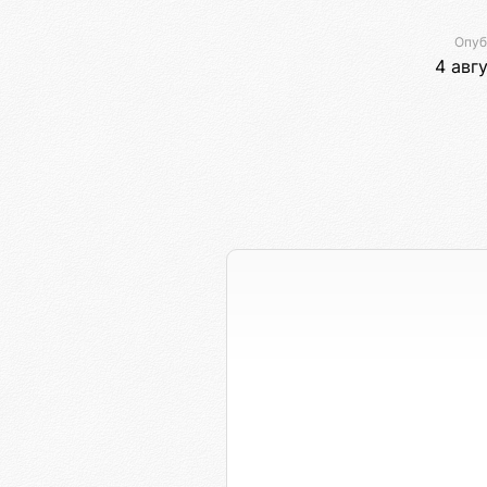
Опуб
4 авг