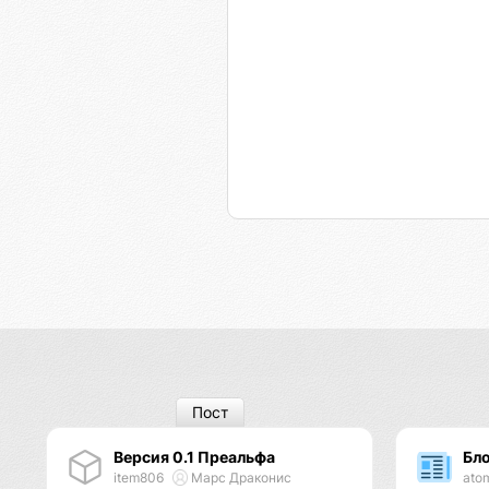
Пост
Версия 0.1 Преальфа
Бло
item806
Марс Драконис
ato