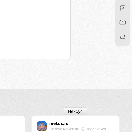
Нексус
mekus.ru
Нексус Мексики
Поделиться