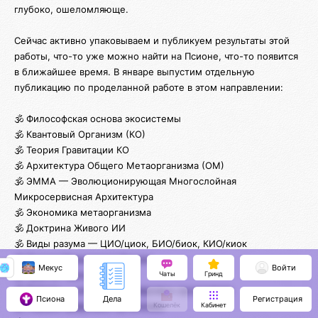
глубоко, ошеломляюще.
Сейчас активно упаковываем и публикуем результаты этой
работы, что-то уже можно найти на Псионе, что-то появится
в ближайшее время. В январе выпустим отдельную
публикацию по проделанной работе в этом направлении:
🕉️ Философская основа экосистемы
🕉️ Квантовый Организм (КО)
🕉️ Теория Гравитации КО
🕉️ Архитектура Общего Метаорганизма (ОМ)
🕉️ ЭММА — Эволюционирующая Многослойная
Микросервисная Архитектура
🕉️ Экономика метаорганизма
🕉️ Доктрина Живого ИИ
🕉️ Виды разума — ЦИО/циок, БИО/биок, КИО/киок
🕉️ Теория Музыкантов Разума
Мекус
Войти
🕉️ Трактат Присутствия
Чаты
Гринд
🕉️ Пуфлер — интерфейс цифровых организмов
Псиона
Регистрация
Дела
🕉️ Первые цифровые организмы
Кошелёк
Кабинет