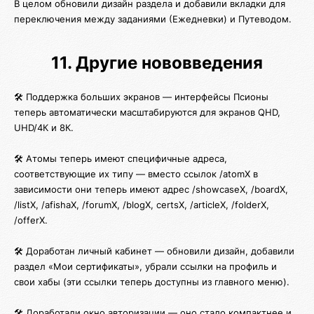
В целом обновили дизайн раздела и добавили вкладки для
переключения между заданиями (Ежедневки) и Путеводом.
11. Другие нововведения
🛠️ Поддержка больших экранов — интерфейсы Псионы
теперь автоматически масштабируются для экранов QHD,
UHD/4К и 8К.
🛠️ Атомы теперь имеют специфичные адреса,
соответствующие их типу — вместо ссылок /atomX в
зависимости они теперь имеют адрес /showcaseX, /boardX,
/listX, /afishaX, /forumX, /blogX, certsX, /articleX, /folderX,
/offerX.
🛠️ Доработан личный кабинет — обновили дизайн, добавили
раздел «Мои сертификаты», убрали ссылки на профиль и
свои хабы (эти ссылки теперь доступны из главного меню).
🛠️ Доработали окно авторизации — оно стало компактнее и