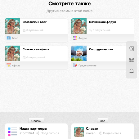
Смотрите также
Другие атомы в этой папке
Славянский блог
Славянский форум
0 публикаций
0 обсуждений
Блог
Форум
Славянская афиша
Сотрудничество
0 мероприятий
Афиша
Предложение
Список
Хаб
Наши партнеры
Славан
atom1074
Поделиться
slavan
Поделиться