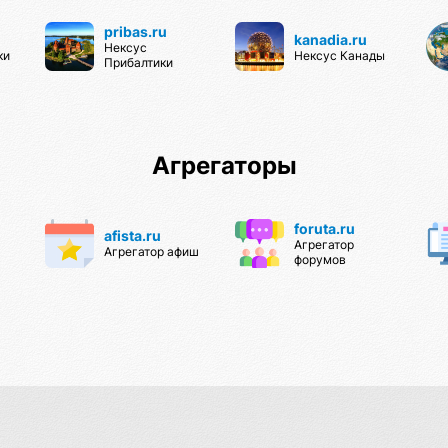
pribas.ru
kanadia.ru
Нексус
ки
Нексус Канады
Прибалтики
Агрегаторы
foruta.ru
afista.ru
Агрегатор
Агрегатор афиш
форумов