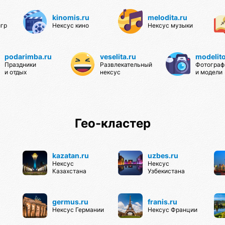
kinomis.ru
melodita.ru
игр
Нексус кино
Нексус музыки
podarimba.ru
veselita.ru
modelito
Праздники
Развлекательный
Фотогра
и отдых
нексус
и модели
Гео-кластер
kazatan.ru
uzbes.ru
Нексус
Нексус
Казахстана
Узбекистана
germus.ru
franis.ru
Нексус Германии
Нексус Франции