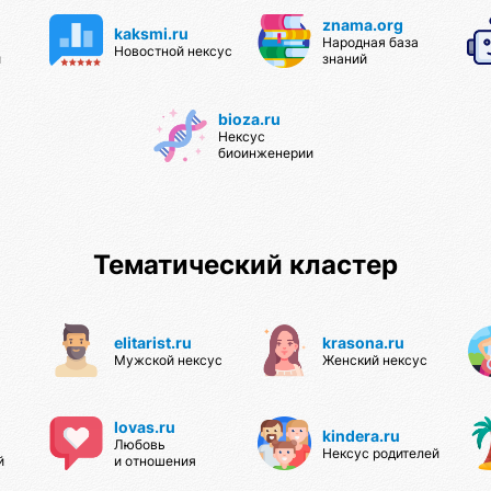
znama.org
kaksmi.ru
Народная база
Новостной нексус
и
знаний
bioza.ru
Нексус
биоинженерии
Тематический кластер
elitarist.ru
krasona.ru
Мужской нексус
Женский нексус
lovas.ru
kindera.ru
Любовь
Нексус родителей
й
и отношения