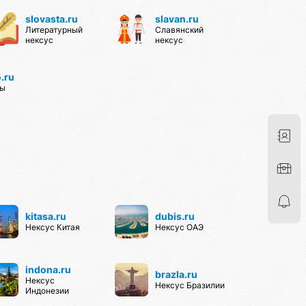
slovasta.ru
slavan.ru
Литературный
Славянский
нексус
нексус
.ru
фы
kitasa.ru
dubis.ru
Нексус Китая
Нексус ОАЭ
indona.ru
brazla.ru
Нексус
Нексус Бразилии
Индонезии