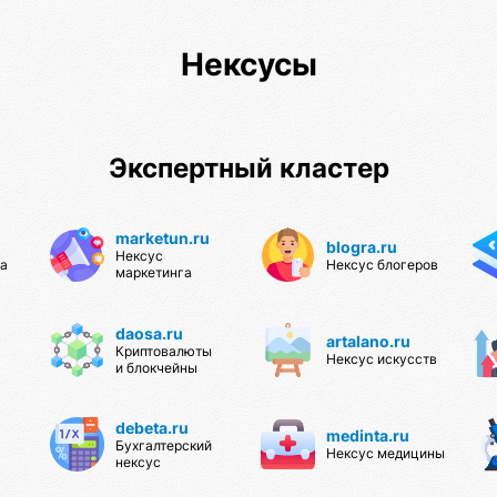
Нексусы
Экспертный кластер
marketun.ru
blogra.ru
Нексус
са
Нексус блогеров
маркетинга
daosa.ru
artalano.ru
Криптовалюты
Нексус искусств
и блокчейны
debeta.ru
medinta.ru
Бухгалтерский
Нексус медицины
нексус