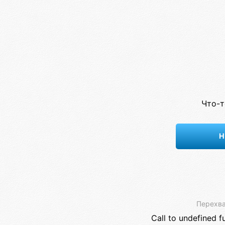
Что-т
Н
Перехва
Call to undefined f