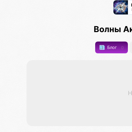
Волны А
Блог
0
Н